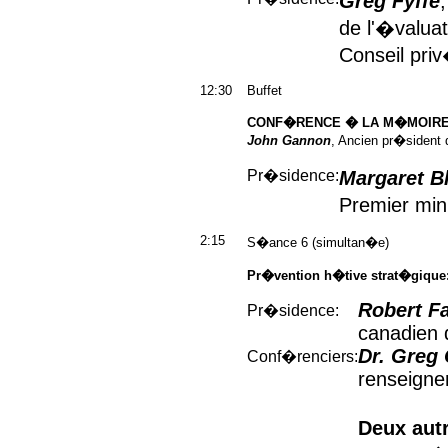
Greg Fyffe
de l'�valuat
Conseil pri
12:30
Buffet
CONF�RENCE � LA M�MOIRE 
John Gannon
, Ancien pr�sident 
Pr�sidence:
Margaret B
Premier min
2:15
S�ance 6 (simultan�e)
Pr�vention h�tive strat�gique
Robert F
Pr�sidence:
canadien 
Dr. Greg
Conf�renciers:
renseigne
Deux aut