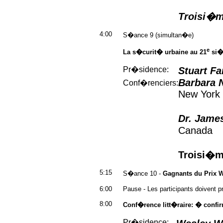
Troisi�m
4:00
S�ance 9 (simultan�e)
e
La s�curit� urbaine au 21
si�c
Pr�sidence:
Stuart Fa
Barbara 
Conf�renciers:
New York
Dr. Jame
Canada
Troisi�m
5:15
S�ance 10 -
Gagnants du Prix
6:00
Pause - Les participants doivent p
8:00
Conf�rence litt�raire: � confi
Pr�sidence: