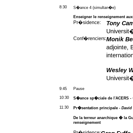
8:30
S�ance 4 (simultan�e)
Enseigner le renseignement aux
Pr�sidence:
Tony Cam
Universit
Conf�renciers:
Monik Be
adjointe, 
internati
Wesley 
Universit
9:45
Pause
10:30
S�ance sp�ciale de l'ACERS - 
11:30
Pr�sentation principale -
David 
De la terreur anarchique � la Gu
renseignement
Pr�sidence: