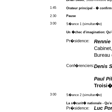
1:45
Orateur principal - � confir
2:30
Pause
3:00
S�ance 1 (simultan�e)
Un �chec d'imagination: Qu'e
Pr�sidence:
Rennie
Cabinet
Bureau 
Conf�renciers:
Denis S
Paul Pil
Troisi
3:00
S�ance 2 (simultan�e)
La s�curit� nationale - Qu'es
Luc Por
Pr�sidence: