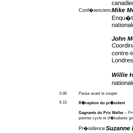
canadie
Mike M
Conf�renciers:
Enqu�te
nationa
John M
Coordina
contre-t
Londres
Willie 
nationa
5:00
Pause avant le souper
6:15
R�ception du pr�sident
Gagnants du Prix Weller
-- Pr
premier cycle et d'�tudiants 
Suzanne 
Pr�sidence: