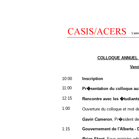
COLLOQUE ANNUEL I
Vend
10:00
Inscription
11:00
Pr�sentation du colloque a
12:15
Rencontre avec les �tudiants
1:00
Ouverture du colloque et mot 
Gavin Cameron
, Pr�sident de
1:15
Gouvernement de l'Alberta - D
Brian Skeet
, Sous-ministre adj