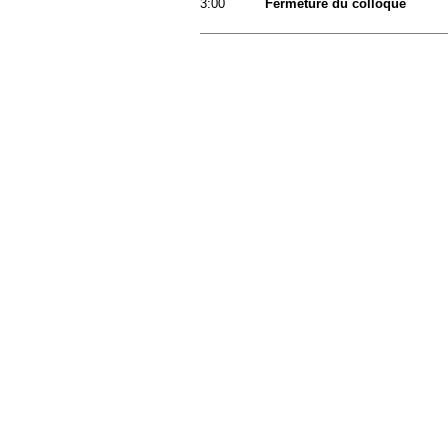
3:00
Fermeture du colloque