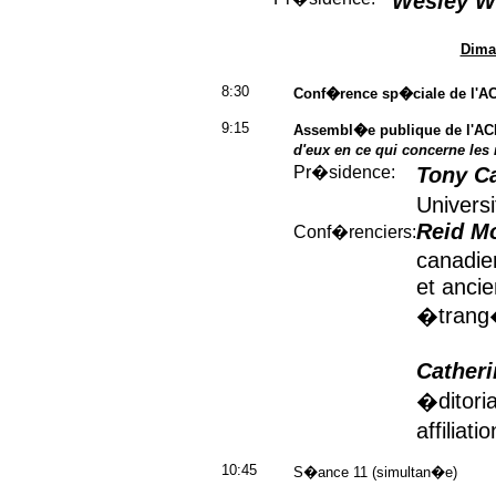
Wesley W
Dima
8:30
Conf�rence sp�ciale de l'A
9:15
Assembl�e publique de l'AC
d'eux en ce qui concerne les
Pr�sidence:
Tony C
Univers
Reid M
Conf�renciers:
canadie
et ancie
�trang
Catheri
�ditoria
affiliat
10:45
S�ance 11 (simultan�e)