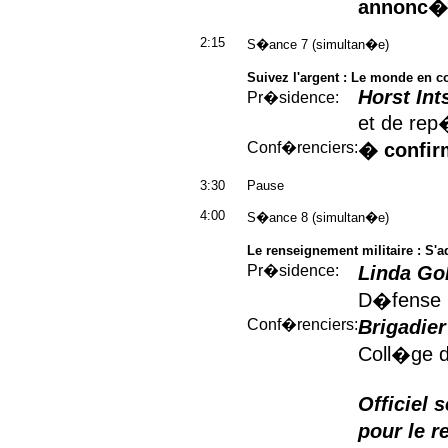
annonc�
2:15
S�ance 7 (simultan�e)
Suivez l'argent : Le monde en c
Horst Int
Pr�sidence:
et de rep
Conf�renciers:
� confir
3:30
Pause
4:00
S�ance 8 (simultan�e)
Le renseignement militaire : S
Pr�sidence:
Linda Go
D�fense n
Conf�renciers:
Brigadie
Coll�ge 
Officiel 
pour le 