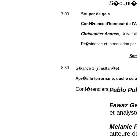
S�curit�
7:00
Souper de gala
Conf�rence d'honneur de l'
Christopher Andrew
, Univers
Pr�sidence et introduction par
Sam
8:30
S�ance 3 (simultan�e)
Apr�s le terrorisme, quelle ser
Conf�renciers:
Pablo Pol
Fawaz Ge
et analys
Melanie P
auteure d