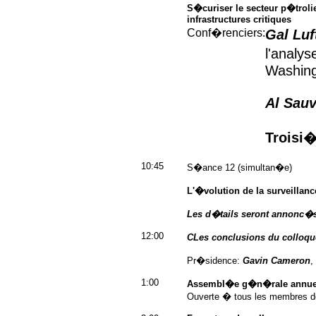
S�curiser le secteur p�troli
infrastructures critiques
Conf�renciers:
Gal Luf
l'analys
Washing
Al Sau
Troisi
10:45
S�ance 12 (simultan�e)
L'�volution de la surveillan
Les d�tails seront annonc�
12:00
CLes conclusions du colloque
Pr�sidence:
Gavin Cameron
,
1:00
Assembl�e g�n�rale annuel
Ouverte � tous les membres de 